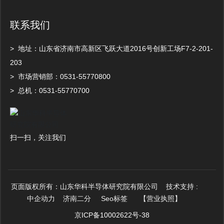
境，为客户提供极高的可靠性和稳定性；同时
联系我们
HK2498A2使用更加灵活的集群部署方案，并能
实现从硬件到应用的集成部署。此外，系统内
采用54V供电方案，能效更高；分层分区域散热
> 地址：山东省济南市高新区飞跃大道2016号创新工场F7-2-201-
通道设计以及智能调控策略，可获得最佳的散
203
热效率。HK2498A2 能够帮助AI用户高效完成A
> 市场营销部：
0531-
55770800
I基础设施和开发环境的构建，在享受高计算性
> 总机：
0
531-55770700
能的同时降低部署、运行成本。
扫一扫，关注我们​
页面版权所有：
山东华科半导体研究院有限公司 技术支持 :
中企动力
济南二分
Seo
标签
【营业执照】
京ICP备10002622号-38