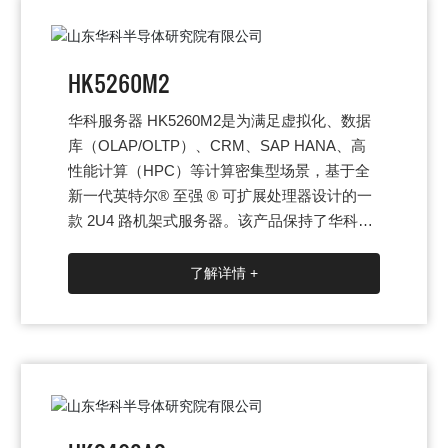
HK5260M2
华科服务器 HK5260M2是为满足虚拟化、数据
库（OLAP/OLTP）、CRM、SAP HANA、高
性能计算（HPC）等计算密集型场景，基于全
新一代英特尔® 至强 ® 可扩展处理器设计的一
款 2U4 路机架式服务器。该产品保持了华科服
务器一贯的高品质、高可靠的表现，将极致的
设计理念运用在性能、存储、扩展方面，在计
了解详情 +
算性能、可扩展性、配置弹性、智能管理等方
面，实现极致创新与突破，特别适合对服务器
有苛刻要求的通信、金融、大型企业、互联网
等用户。