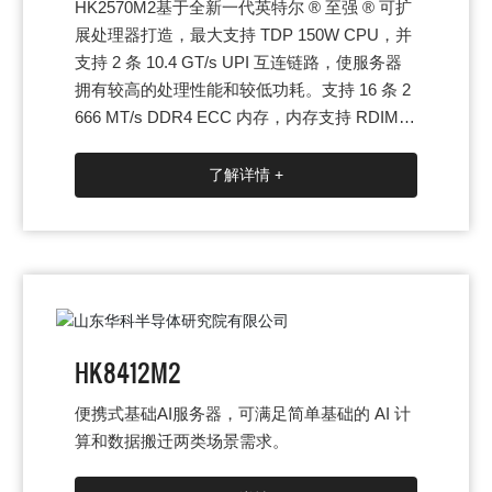
HK2570M2基于全新一代英特尔 ® 至强 ® 可扩
展处理器打造，最大支持 TDP 150W CPU，并
支持 2 条 10.4 GT/s UPI 互连链路，使服务器
拥有较高的处理性能和较低功耗。支持 16 条 2
666 MT/s DDR4 ECC 内存，内存支持 RDIM
M，LRDIMM， 支持内存镜像功能和内存热备
功能，最多 1T 的内存容量。支持 16 块 2.5 寸
了解详情 +
SATA、SAS 硬盘或 4 块 3.5 寸 SATA 硬盘，支
持不大于 2 种混搭，支持板载 SATA，支持单电
和 1+1 冗余电源。具备出色性能、灵活扩展、
稳定可靠的特点。用户可根据实际应用灵活配
置，满足不断发展的商业应用环境需求。
HK8412M2
便携式基础AI服务器，可满足简单基础的 AI 计
算和数据搬迁两类场景需求。