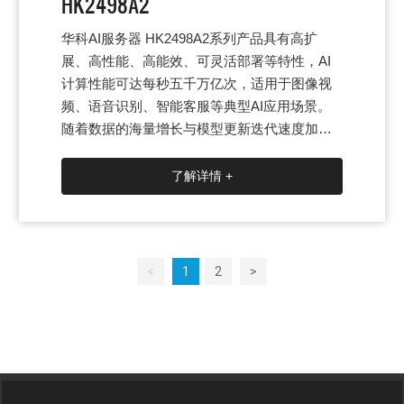
HK2498A2
华科AI服务器 HK2498A2系列产品具有高扩
展、高性能、高能效、可灵活部署等特性，AI
计算性能可达每秒五千万亿次，适用于图像视
频、语音识别、智能客服等典型AI应用场景。
随着数据的海量增长与模型更新迭代速度加
快，AI科研机构、商业公司亟待提高AI计算力
来缩短模型训练与开发周期，同时也希望更快
了解详情 +
捷、经济地部署AI基础设施，实现AI基础架构
与原有IT基础设施的兼容，节省数据中心空间
并降低成本。HK2498A2采用高速互联技术互联
结构，4U 空间可搭载8颗 Cambricon MLU290-
<
1
2
>
M5/MLU370-M8的高速互联GPU。任意两个GP
U之间可以直接进行数据P2P交互，可实现448
GB/s的传输带宽；同时配置2颗AMD EPYC 70
00系列PCIe4.0CPU，配合XGMI-2总线互联设
计，提供超高级通用计算性能。4U尺寸、冗余
供电设计使其适用于更广泛的数据中心部署环