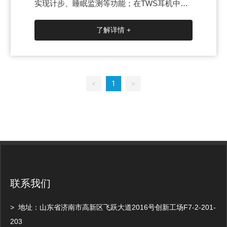
实现计步、睡眠监测等功能；在TWS耳机中，
三轴加速度传感器作为人机交互的接口，识别
单击、双击等操作。
了解详情 +
<
1
>
联系我们
> 地址：山东省济南市高新区飞跃大道2016号创新工场F7-2-201-
203